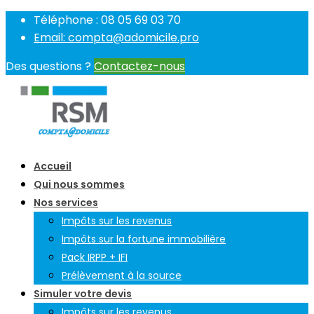
Téléphone : 08 05 69 03 70
Email: compta@adomicile.pro
Des questions ?
Contactez-nous
Accueil
Qui nous sommes
Nos services
Impôts sur les revenus
Impôts sur la fortune immobilière
Pack IRPP + IFI
Prélèvement à la source
Simuler votre devis
Impôts sur les revenus